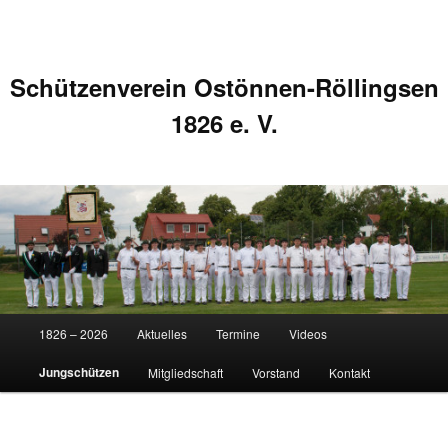
Schützenverein Ostönnen-Röllingsen
1826 e. V.
Hauptmenü
1826 – 2026
Aktuelles
Termine
Videos
Zum
Zum
Jungschützen
Mitgliedschaft
Vorstand
Kontakt
primären
sekundären
Inhalt
Inhalt