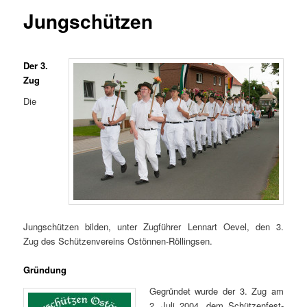
springen
springen
Jungschützen
Der 3.
Zug
Die
Jungschützen bilden, unter Zugführer Lennart Oevel, den 3.
Zug des Schützenvereins Ostönnen-Röllingsen.
Gründung
Gegründet wurde der 3. Zug am
2. Juli 2004, dem Schützenfest-