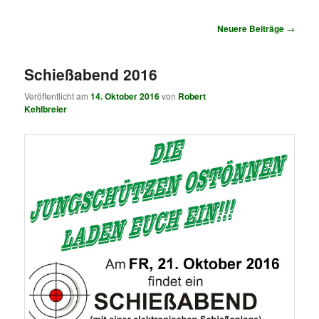
springen
springen
Beitragsnavigation
Neuere Beiträge
→
Schießabend 2016
Veröffentlicht am
14. Oktober 2016
von
Robert
Kehlbreier