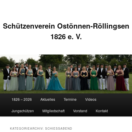
Schützenverein Ostönnen-Röllingsen
1826 e. V.
Hauptmenü
1826 – 2026
Aktuelles
Termine
Videos
Zum
Zum
Jungschützen
Mitgliedschaft
Vorstand
Kontakt
primären
sekundären
Inhalt
Inhalt
KATEGORIEARCHIV:
SCHIESSABEND