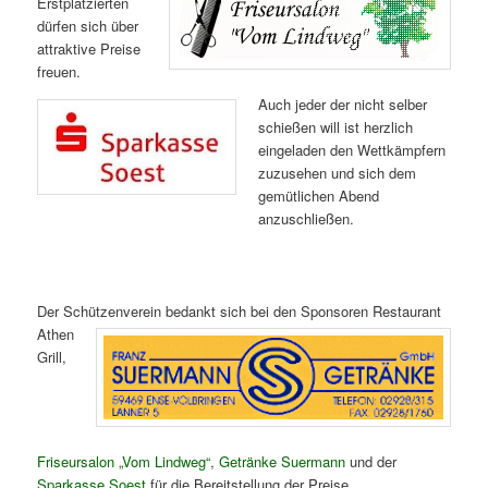
Erstplatzierten
dürfen sich über
attraktive Preise
freuen.
Auch jeder der nicht selber
schießen will ist herzlich
eingeladen den Wettkämpfern
zuzusehen und sich dem
gemütlichen Abend
anzuschließen.
Der Schützenverein bedankt sich
bei den Sponsoren Restaurant
Athen
Grill,
Friseursalon „Vom Lindweg“
,
Getränke Suermann
und der
Sparkasse Soest
für die Bereitstellung der Preise.