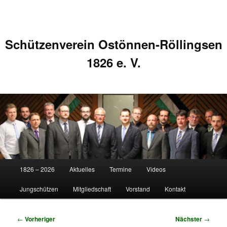
Schützenverein Ostönnen-Röllingsen
1826 e. V.
Hauptmenü
1826 – 2026
Aktuelles
Termine
Videos
Zum
Zum
Jungschützen
Mitgliedschaft
Vorstand
Kontakt
primären
sekundären
Inhalt
Inhalt
Beitragsnavigation
←
Vorheriger
Nächster
→