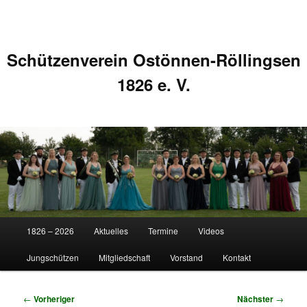
Schützenverein Ostönnen-Röllingsen
1826 e. V.
Hauptmenü
1826 – 2026
Aktuelles
Termine
Videos
Zum
Zum
Jungschützen
Mitgliedschaft
Vorstand
Kontakt
primären
sekundären
Inhalt
Inhalt
Beitragsnavigation
←
Vorheriger
Nächster
→