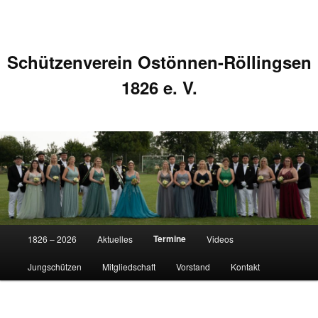
Schützenverein Ostönnen-Röllingsen
1826 e. V.
Hauptmenü
Termine
1826 – 2026
Aktuelles
Videos
Zum
Zum
Jungschützen
Mitgliedschaft
Vorstand
Kontakt
primären
sekundären
Inhalt
Inhalt
Beitragsnavigation