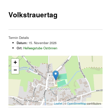
springen
springen
Volkstrauertag
Termin Details
Datum:
15. November 2026
Ort:
Hellwegstube Ostönnen
+
−
Leaflet
| ©
OpenStreetMap
contributors