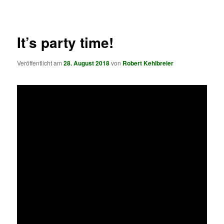
springen
springen
It’s party time!
Veröffentlicht am
28. August 2018
von
Robert Kehlbreier