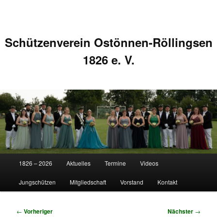
Schützenverein Ostönnen-Röllingsen
1826 e. V.
Hauptmenü
1826 – 2026
Aktuelles
Termine
Videos
Zum
Zum
Jungschützen
Mitgliedschaft
Vorstand
Kontakt
primären
sekundären
Inhalt
Inhalt
Beitragsnavigation
←
Vorheriger
Nächster
→