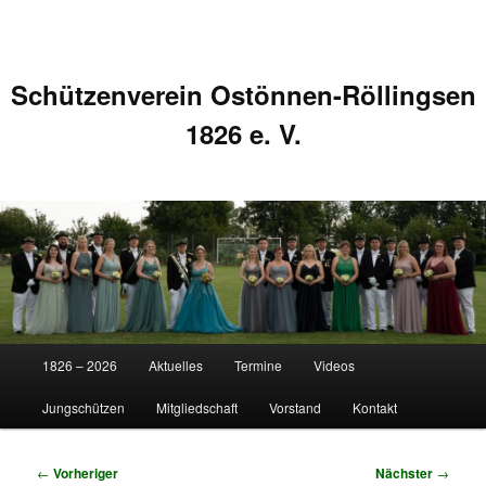
Schützenverein Ostönnen-Röllingsen
1826 e. V.
Hauptmenü
1826 – 2026
Aktuelles
Termine
Videos
Zum
Zum
Jungschützen
Mitgliedschaft
Vorstand
Kontakt
primären
sekundären
Inhalt
Inhalt
Beitragsnavigation
←
Vorheriger
Nächster
→