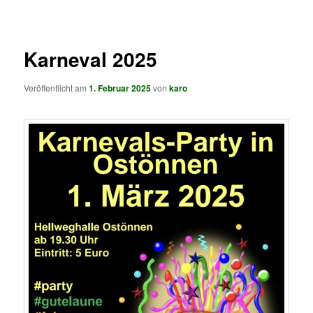
springen
springen
Karneval 2025
Veröffentlicht am
1. Februar 2025
von
karo