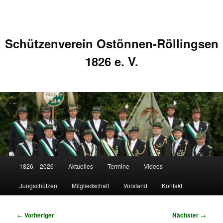
Schützenverein Ostönnen-Röllingsen
1826 e. V.
Hauptmenü
1826 – 2026
Aktuelles
Termine
Videos
Zum
Zum
Jungschützen
Mitgliedschaft
Vorstand
Kontakt
primären
sekundären
Inhalt
Inhalt
Beitragsnavigation
←
Vorheriger
Nächster
→