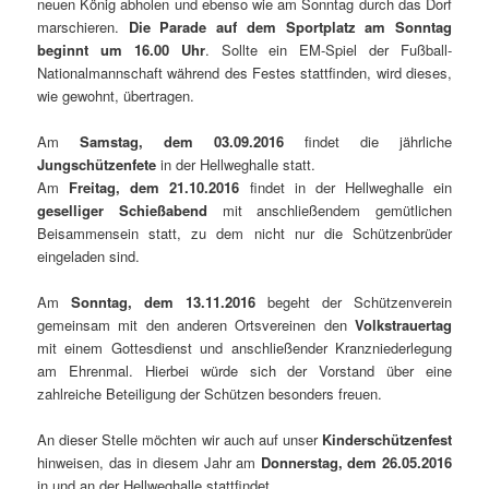
neuen König abholen und ebenso wie am Sonntag durch das Dorf
marschieren.
Die Parade auf dem Sportplatz am Sonntag
beginnt um 16.00 Uhr
. Sollte ein EM-Spiel der Fußball-
Nationalmannschaft während des Festes stattfinden, wird dieses,
wie gewohnt, übertragen.
Am
Samstag, dem 03.09.2016
findet die jährliche
Jungschützenfete
in der Hellweghalle statt.
Am
Freitag, dem 21.10.2016
findet in der Hellweghalle ein
geselliger Schießabend
mit anschließendem gemütlichen
Beisammensein statt, zu dem nicht nur die Schützenbrüder
eingeladen sind.
Am
Sonntag, dem 13.11.2016
begeht der Schützenverein
gemeinsam mit den anderen Ortsvereinen den
Volkstrauertag
mit einem Gottesdienst und anschließender Kranzniederlegung
am Ehrenmal. Hierbei würde sich der Vorstand über eine
zahlreiche Beteiligung der Schützen besonders freuen.
An dieser Stelle möchten wir auch auf unser
Kinderschützenfest
hinweisen, das in diesem Jahr am
Donnerstag, dem 26.05.2016
in und an der Hellweghalle stattfindet.