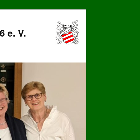
 e. V.