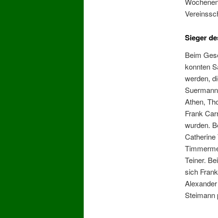
Wochenend
Vereinssc
Sieger de
Beim Gese
konnten S
werden, d
Suermann, 
Athen, Th
Frank Car
wurden. B
Catherine 
Timmermei
Teiner. Be
sich Frank
Alexander
Steimann p