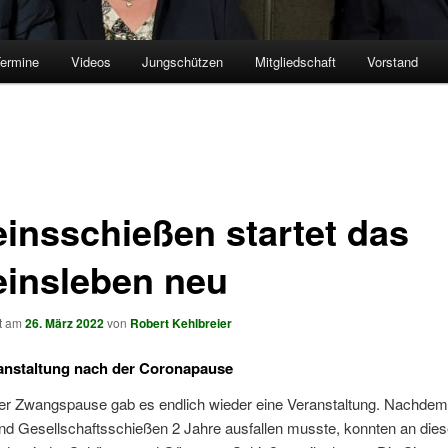
ermine
Videos
Jungschützen
Mitgliedschaft
Vorstand
einsschießen startet das
einsleben neu
ht am
26. März 2022
von
Robert Kehlbreier
anstaltung nach der Coronapause
er Zwangspause gab es endlich wieder eine Veranstaltung. Nachdem
und Gesellschaftsschießen 2 Jahre ausfallen musste, konnten an die