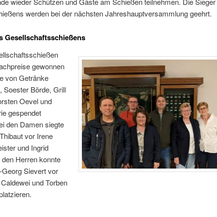
e wieder Schützen und Gäste am Schießen teilnehmen. Die Sieger
hießens werden bei der nächsten Jahreshauptversammlung geehrt.
s Gesellschaftsschießens
llschaftsschießen
achpreise gewonnen
ie von Getränke
Soester Börde, Grill
orsten Oevel und
rie gespendet
ei den Damen siegte
Thibaut vor Irene
ster und Ingrid
i den Herren konnte
-Georg Sievert vor
 Caldewei und Torben
latzieren.