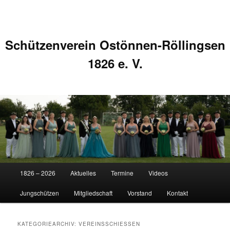
Schützenverein Ostönnen-Röllingsen
1826 e. V.
Hauptmenü
1826 – 2026
Aktuelles
Termine
Videos
Zum
Zum
Jungschützen
Mitgliedschaft
Vorstand
Kontakt
primären
sekundären
Inhalt
Inhalt
KATEGORIEARCHIV:
VEREINSSCHIESSEN