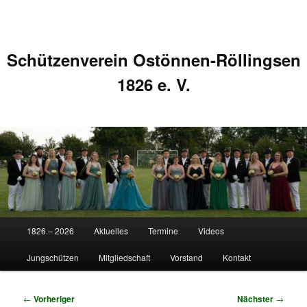
Schützenverein Ostönnen-Röllingsen
1826 e. V.
Hauptmenü
1826 – 2026
Aktuelles
Termine
Videos
Zum
Zum
Jungschützen
Mitgliedschaft
Vorstand
Kontakt
primären
sekundären
Inhalt
Inhalt
Beitragsnavigation
←
Vorheriger
Nächster
→