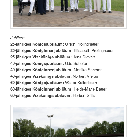
Jubilare:
25-jähriges Königsjubiläum:
Ulrich Prolingheuer
25-jähriges Königinnenjubiläum:
Elisabeth Prolingheuer
25-jähriges Vizekönigsjubiläum:
Jens Sievert
40-jähriges Königsjubiläum:
Udo Scherer
40-jähriges Königinnenjubiläum:
Monika Scherer
40-jähriges Vizekönigsjubiläum:
Norbert Vierus
60-jähriges Königsjubiläum:
Walter Kallenbach
60-jähriges Königinnenjubiläum:
Heide-Marie Bauer
60-jähriges Vizekönigsjubiläum:
Herbert Sillis