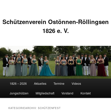
Schützenverein Ostönnen-Röllingsen
1826 e. V.
Hauptmenü
1826 – 2026
Aktuelles
Termine
Videos
Zum
Zum
Jungschützen
Mitgliedschaft
Vorstand
Kontakt
primären
sekundären
Inhalt
Inhalt
KATEGORIEARCHIV:
SCHÜTZENFEST