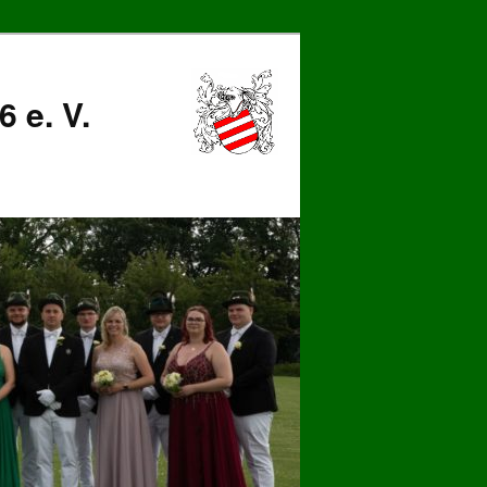
 e. V.