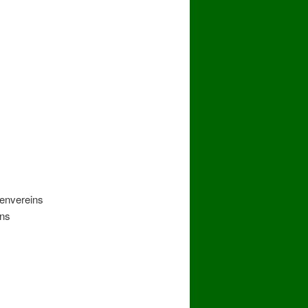
zenvereins
ens