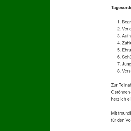
Tagesord
Beg
Verl
Aufn
Zahl
Ehru
Schü
Jung
Vers
Zur Teiln
Ostönnen-
herzlich e
Mit freun
für den Vo