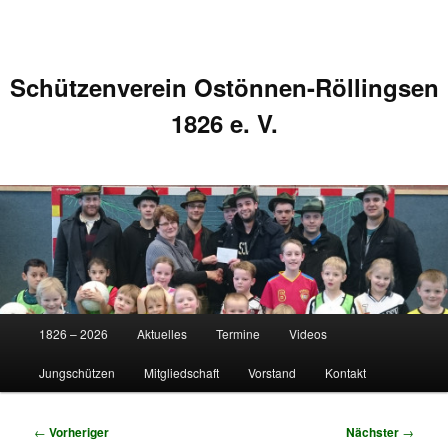
Schützenverein Ostönnen-Röllingsen
1826 e. V.
Hauptmenü
1826 – 2026
Aktuelles
Termine
Videos
Zum
Zum
Jungschützen
Mitgliedschaft
Vorstand
Kontakt
primären
sekundären
Inhalt
Inhalt
Beitragsnavigation
←
Vorheriger
Nächster
→