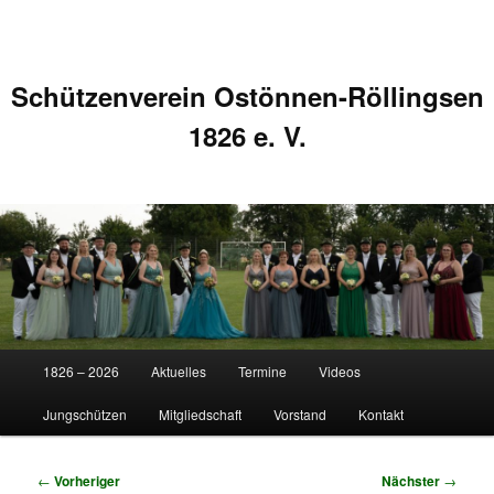
Schützenverein Ostönnen-Röllingsen
1826 e. V.
Hauptmenü
1826 – 2026
Aktuelles
Termine
Videos
Zum
Zum
Jungschützen
Mitgliedschaft
Vorstand
Kontakt
primären
sekundären
Inhalt
Inhalt
Beitragsnavigation
←
Vorheriger
Nächster
→