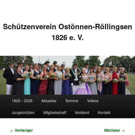
Schützenverein Ostönnen-Röllingsen
1826 e. V.
Hauptmenü
1826 – 2026
Aktuelles
Termine
Videos
Zum
Zum
Jungschützen
Mitgliedschaft
Vorstand
Kontakt
primären
sekundären
Inhalt
Inhalt
Beitragsnavigation
←
Vorheriger
Nächster
→