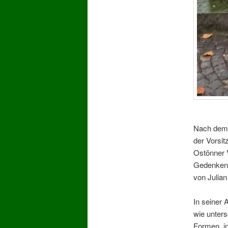
Nach dem 
der Vorsit
Ostönner 
Gedenken 
von Julia
In seiner 
wie unters
Formen, i