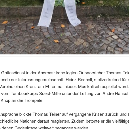
Gottesdienst in der Andreaskirche legten Ortsvorsteher Thomas Tei
zende der Interessengemeinschaft, Heinz Rocholl, stellvertretend für 
Vereine einen Kranz am Ehrenmal nieder. Musikalisch begleitet wurd
vom Tambourkorps Soest-Mitte unter der Leitung von Andre Hänsch
n Knop an der Trompete.
Ansprache blickte Thomas Teiner auf vergangene Krisen zurück und st
chiedliche Nationen darauf reagierten. Zudem betonte er die vielfältig
n denen Gedenktage weltweit begangen werden.