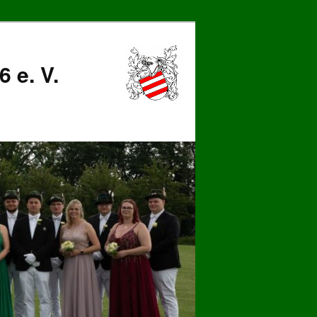
 e. V.