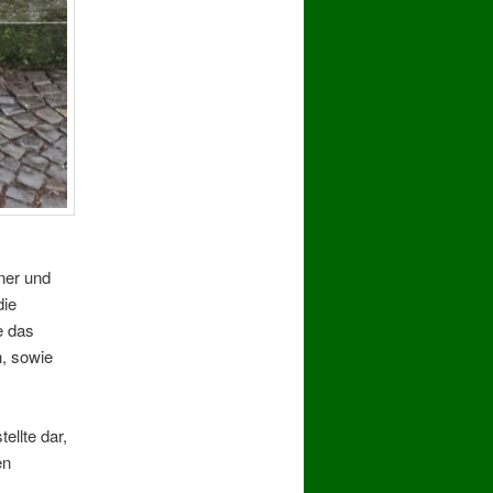
ner und
die
e das
, sowie
ellte dar,
en