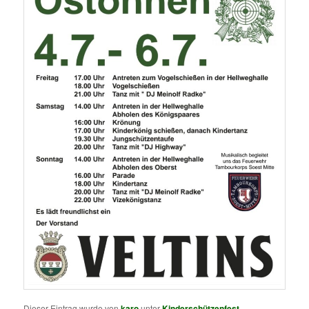
Dieser Eintrag wurde von
karo
unter
Kinderschützenfest
,