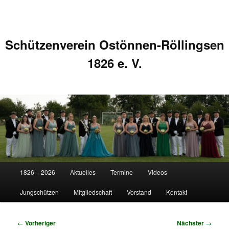
Schützenverein Ostönnen-Röllingsen
1826 e. V.
Hauptmenü
1826 – 2026
Aktuelles
Termine
Videos
Zum
Zum
Jungschützen
Mitgliedschaft
Vorstand
Kontakt
primären
sekundären
Inhalt
Inhalt
Beitragsnavigation
←
Vorheriger
Nächster
→