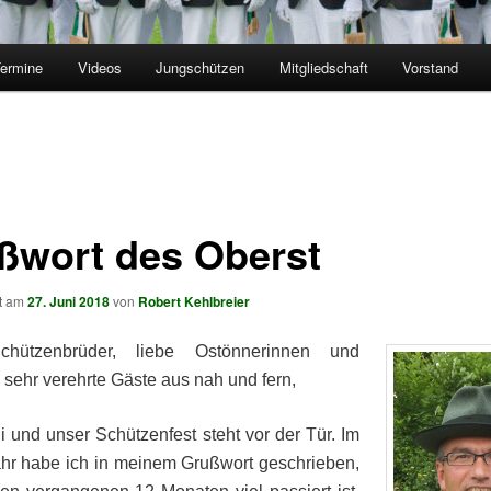
ermine
Videos
Jungschützen
Mitgliedschaft
Vorstand
ßwort des Oberst
ht am
27. Juni 2018
von
Robert Kehlbreier
chützenbrüder, liebe Ostönnerinnen und
,
sehr verehrte Gäste aus nah und fern,
ni und unser Schützenfest steht vor der Tür. Im
ahr habe ich in meinem Grußwort geschrieben,