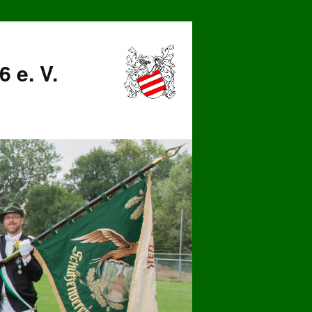
 e. V.