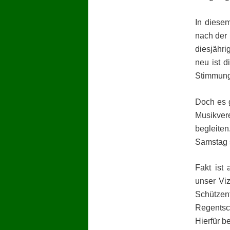
In diese
nach der 
diesjähr
neu ist 
Stimmung 
Doch es g
Musikver
begleite
Samstag s
Fakt ist
unser Vi
Schütze
Regentsch
Hierfür b