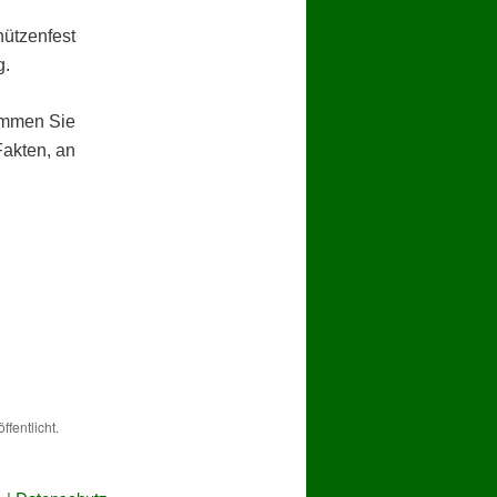
hützenfest
g.
ommen Sie
Fakten, an
ffentlicht.