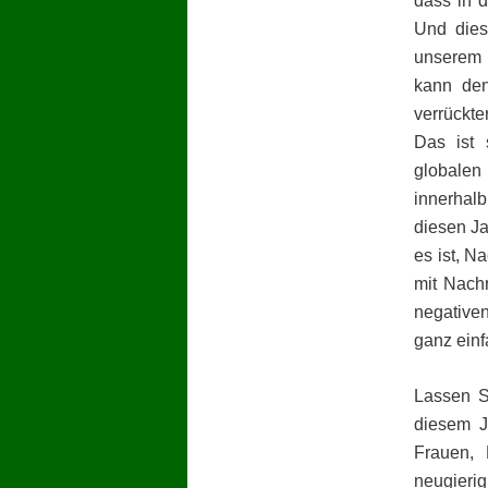
dass in d
Und dies
unserem l
kann den
verrückt
Das ist 
globalen
innerhal
diesen Ja
es ist, N
mit Nachr
negativen
ganz einf
Lassen S
diesem J
Frauen, 
neugierig