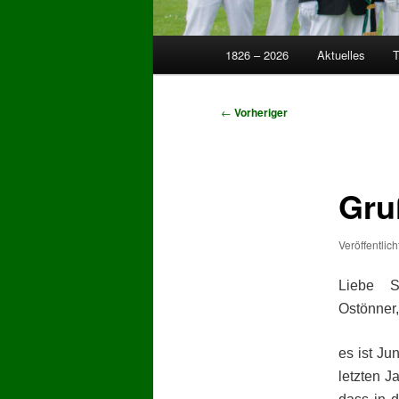
Hauptmenü
1826 – 2026
Aktuelles
T
Zum
Zum
primären
sekundären
Beitragsnavigation
←
Vorheriger
Inhalt
Inhalt
springen
springen
Gru
Veröffentlic
Liebe S
Ostönner
es ist Ju
letzten J