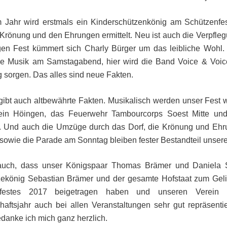
m Jahr wird erstmals ein Kinderschützenkönig am Schützenfe
Krönung und den Ehrungen ermittelt. Neu ist auch die Verpfle
igen Fest kümmert sich Charly Bürger um das leibliche Wohl. 
die Musik am Samstagabend, hier wird die Band Voice & Voice
sorgen. Das alles sind neue Fakten.
ibt auch altbewährte Fakten. Musikalisch werden unser Fest 
ein Höingen, das Feuerwehr Tambourcorps Soest Mitte un
n. Und auch die Umzüge durch das Dorf, die Krönung und Eh
owie die Parade am Sonntag bleiben fester Bestandteil unsere
 auch, dass unser Königspaar Thomas Brämer und Daniela 
zekönig Sebastian Brämer und der gesamte Hofstaat zum Gel
nfestes 2017 beigetragen haben und unseren Verein 
aftsjahr auch bei allen Veranstaltungen sehr gut repräsenti
edanke ich mich ganz herzlich.