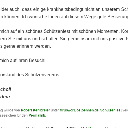
leider auch, dass einige krankheitsbedingt nicht an unserem Sc
en können. Ich wünsche Ihnen auf diesem Wege gute Besserun
e mich auf ein schönes Schützenfest mit schönen Momenten. K
eiern Sie mit uns und schaffen Sie gemeinsam mit uns positive 
ns gerne erinnern werden.
 mich auf Ihren Besuch!
Vorstand des Schützenvereins
choll
deur
rag wurde von
Robert Kehlbreier
unter
Grußwort
,
ostoennen.de
,
Schützenfest
verö
esezeichen für den
Permalink
.