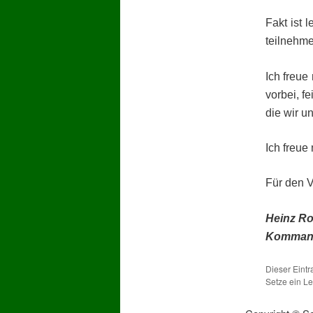
Fakt ist 
teilnehm
Ich freu
vorbei, f
die wir u
Ich freue
Für den 
Heinz Ro
Komman
Dieser Eint
Setze ein L