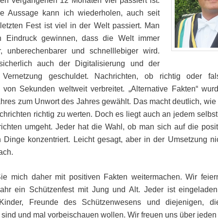
en vergangenen 12 Monaten viel passiert ist.
e Aussage kann ich wiederholen, auch seit
etzten Fest ist viel in der Welt passiert. Man
 Eindruck gewinnen, dass die Welt immer
er, unberechenbarer und schnelllebiger wird.
sicherlich auch der Digitalisierung und der
 Vernetzung geschuldet. Nachrichten, ob richtig oder fal
b von Sekunden weltweit verbreitet. „Alternative Fakten“ wur
hres zum Unwort des Jahres gewählt. Das macht deutlich, wie
achrichten richtig zu werten. Doch es liegt auch an jedem selbs
ichten umgeht. Jeder hat die Wahl, ob man sich auf die posi
 Dinge konzentriert. Leicht gesagt, aber in der Umsetzung n
ach.
ie mich daher mit positiven Fakten weitermachen. Wir feier
ahr ein Schützenfest mit Jung und Alt. Jeder ist eingeladen
Kinder, Freunde des Schützenwesens und diejenigen, di
 sind und mal vorbeischauen wollen. Wir freuen uns über jeden