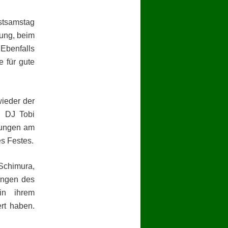
stsamstag
gung, beim
Ebenfalls
 für gute
wieder der
d DJ Tobi
rungen am
s Festes.
Schimura,
ingen des
in ihrem
ert haben.