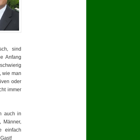
sch, sind
de Anfang
 schwierig
t, wie man
tiven oder
icht immer
n auch in
, Männer,
e einfach
 Gast!